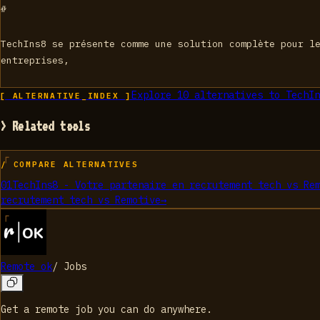
#
TechIns8 se présente comme une solution complète pour l
entreprises,
Explore
10
alternatives to
TechIn
[ ALTERNATIVE_INDEX ]
> Related tools
/ COMPARE ALTERNATIVES
01
TechIns8 - Votre partenaire en recrutement tech
vs
Re
recrutement tech
vs
Remotive
→
Remote ok
/
Jobs
Get a remote job you can do anywhere.