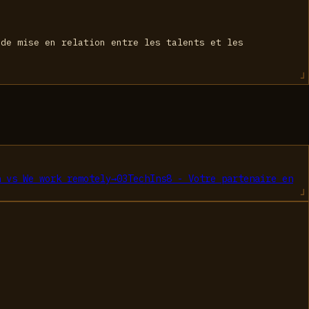
 de mise en relation entre les talents et les
h
vs
We work remotely
→
03
TechIns8 - Votre partenaire en