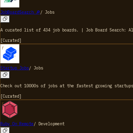
JobBoardSearch 🔎
/
Jobs
A curated list of 434 job boards. | Job Board Search: A
[
Curated
]
Startup Jobs
/
Jobs
Check out 10000s of jobs at the fastest growing startup
[
Curated
]
Ruby On Remote
/
Development