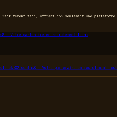
e recrutement tech, offrant non seulement une plateforme
s8 - Votre partenaire en recrutement tech
→
mote ok
→
02
TechIns8 - Votre partenaire en recrutement tec