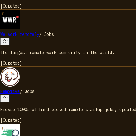
[
Curated
]
We work remotely
/
Jobs
The largest remote work community in the world.
[
Curated
]
Remotive
/
Jobs
Browse 1000s of hand-picked remote startup jobs, update
[
Curated
]