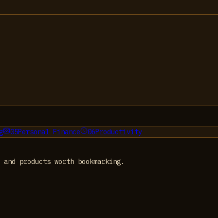
g
05
Personal Finance
06
Productivity
 and products worth bookmarking.