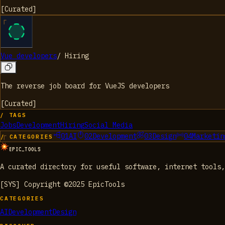
[
Curated
]
Vue developers
/
Hiring
The reverse job board for VueJS developers
[
Curated
]
/ TAGS
Jobs
Development
Hiring
Social Media
01
AI
02
Development
03
Design
04
Marketin
/ CATEGORIES
EPIC_TOOLS
A curated directory for useful software, internet tools,
[SYS] Copyright ©2025 EpicTools
CATEGORIES
AI
Development
Design