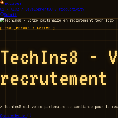
EPIC_TOOLS
01 / AI
02 / Development
03 / Productivity
Submit
[ TOOL_RECORD / ACTIVE ]
TechIns8 - 
recrutement
>
TechIns8 est votre partenaire de confiance pour le rec
Open website